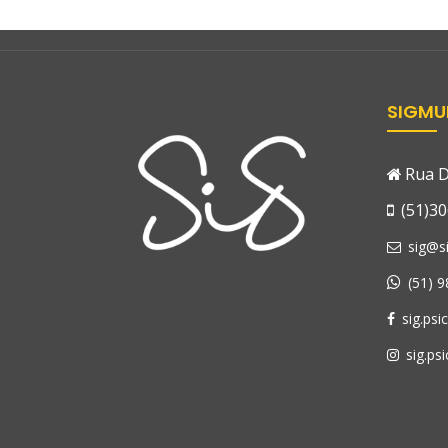
SIGMU
Rua D
(51)30
sig@si
(51) 
sig.psi
sig.psi