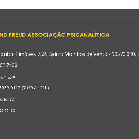
ND FREUD ASSOCIAÇÃO PSICANALÍTICA
outor Timóteo, 752, Bairro Moinhos de Vento - 90570.040, Po
62.7400
g.org.br
98039-0115 (7h30 às 21h)
canalise
canalise