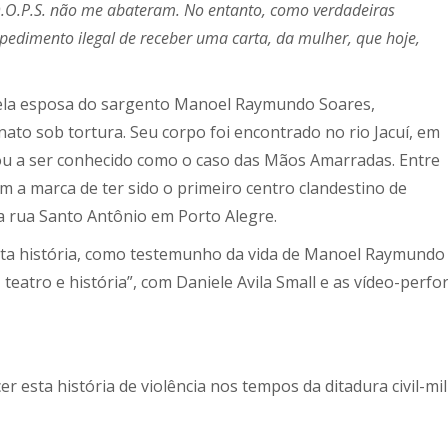
a D.O.P.S. não me abateram. No entanto, como verdadeiras
edimento ilegal de receber uma carta, da mulher, que hoje,
a pela esposa do sargento Manoel Raymundo Soares,
nato sob tortura. Seu corpo foi encontrado no rio Jacuí, em
u a ser conhecido como o caso das Mãos Amarradas. Entre
em a marca de ter sido o primeiro centro clandestino de
na rua Santo Antônio em Porto Alegre.
sta história, como testemunho da vida de Manoel Raymund
u, teatro e história”, com Daniele Avila Small e as vídeo-p
esta história de violência nos tempos da ditadura civil-mil