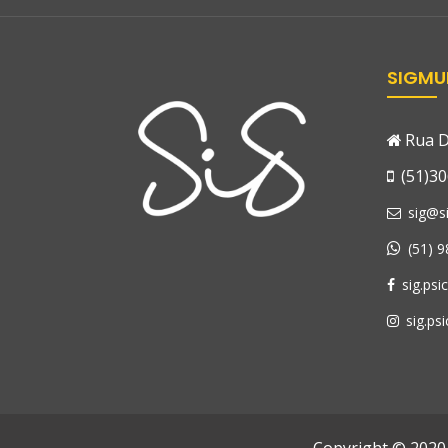
SIGMU
Rua D
(51)30
sig@si
(51) 
sig.psi
sig.psi