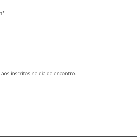
5
om*
os inscritos no dia do encontro.