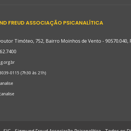
ND FREUD ASSOCIAÇÃO PSICANALÍTICA
outor Timóteo, 752, Bairro Moinhos de Vento - 90570.040, Po
62.7400
g.org.br
98039-0115 (7h30 às 21h)
canalise
canalise