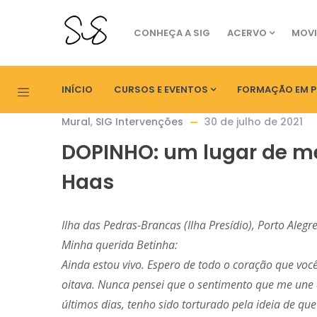
CONHEÇA A SIG
ACERVO
MOVI
INÍCIO
CURSOS E EVENTOS
FORMAÇÃO EM P
Mural
,
SIG Intervenções
30 de julho de 2021
DOPINHO: um lugar de me
Haas
Ilha das Pedras-Brancas (Ilha Presídio), Porto Alegr
Minha querida Betinha:
Ainda estou vivo. Espero de todo o coração que você
oitava. Nunca pensei que o sentimento que me une 
últimos dias, tenho sido torturado pela ideia de que