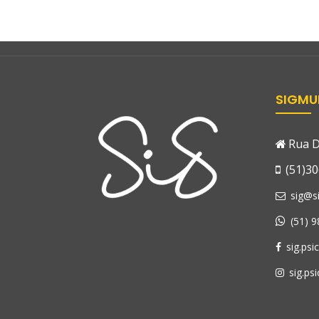
SIGMU
Rua D
(51)30
sig@si
(51) 
sig.psi
sig.psi