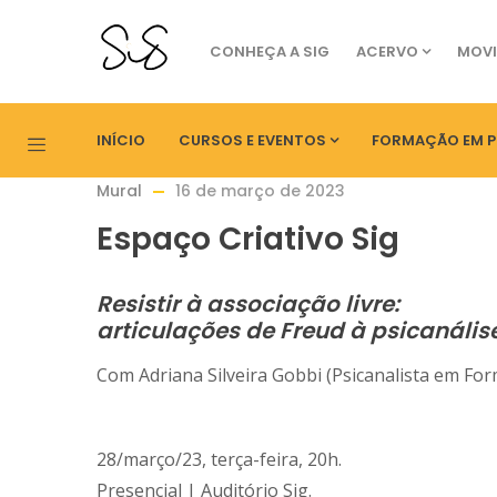
CONHEÇA A SIG
ACERVO
MOVI
INÍCIO
CURSOS E EVENTOS
FORMAÇÃO EM P
Mural
16 de março de 2023
Espaço Criativo Sig
Resistir à associação livre:
articulações de Freud à psicanáli
Com Adriana Silveira Gobbi (Psicanalista em For
28/março/23, terça-feira, 20h.
Presencial | Auditório Sig.