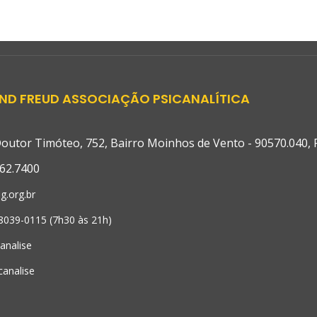
ND FREUD ASSOCIAÇÃO PSICANALÍTICA
outor Timóteo, 752, Bairro Moinhos de Vento - 90570.040, Po
62.7400
g.org.br
98039-0115 (7h30 às 21h)
canalise
canalise