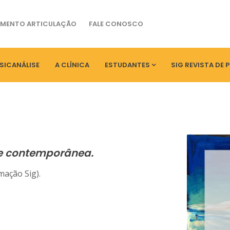
MENTO ARTICULAÇÃO
FALE CONOSCO
SICANÁLISE
A CLÍNICA
ESTUDANTES
SIG REVISTA DE 
se contemporânea.
mação Sig).