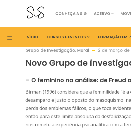
CONHEÇA A SIG
ACERVO
MOVI
INÍCIO
CURSOS E EVENTOS
FORMAÇÃO EM P
Grupo de Investigação
,
Mural
2 de março de
Novo Grupo de investiga
– O feminino na análise: de Freud 
Birman (1996) considera que a feminilidade “é a 
desamparo e justo o oposto do masoquismo, na 
perda dos emblemas fálicos, o que toca evident
então para este limite absoluta da desfalicizaç
nos remete a experiência psicanalítica com a fem