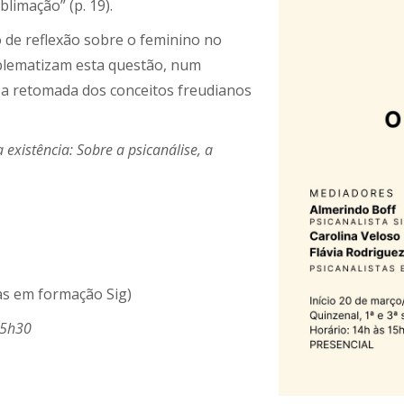
limação” (p. 19).
 de reflexão sobre o feminino no
oblematizam esta questão, num
e a retomada dos conceitos freudianos
a existência: Sobre a psicanálise, a
as em formação Sig)
 15h30