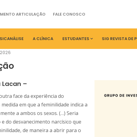
MENTO ARTICULAÇÃO
FALE CONOSCO
SICANÁLISE
A CLÍNICA
ESTUDANTES
SIG REVISTA DE 
 2026
ção
a Lacan –
outra face da experiência do
medida em que a feminilidade indica a
emente a ambos os sexos. (…) Seria
ão e do desvanecimento narcísico que
inilidade, de maneira a abrir para o