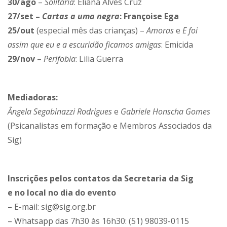
30/ago
–
Solitária
: Eliana Alves Cruz
27/set
–
Cartas a uma negra
: Françoise Ega
25/out
(especial mês das crianças) –
Amoras
e
E foi
assim que eu e a escuridão ficamos amigas
: Emicida
29/nov
–
Perifobia
: Lilia Guerra
Mediadoras:
Ângela Segabinazzi Rodrigues
e
Gabriele Honscha Gomes
(Psicanalistas em formação e Membros Associados da
Sig)
Inscrições pelos contatos da Secretaria da Sig
e no local no dia do evento
– E-mail: sig@sig.org.br
– Whatsapp das 7h30 às 16h30: (51) 98039-0115