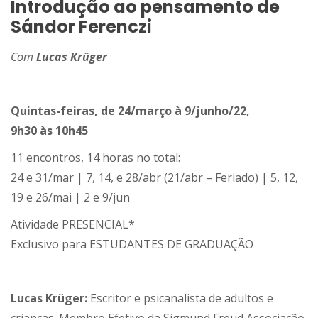
Introdução ao pensamento de
Sándor Ferenczi
Com
Lucas Krüger
Quintas-feiras, de 24/março à 9/junho/22,
9h30 às 10h45
11 encontros, 14 horas no total:
24 e 31/mar | 7, 14, e 28/abr (21/abr – Feriado) | 5, 12,
19 e 26/mai | 2 e 9/jun
Atividade PRESENCIAL*
Exclusivo para ESTUDANTES DE GRADUAÇÃO
Lucas Krüger:
Escritor e psicanalista de adultos e
crianças. Membro Efetivo da Sigmund Freud Associação