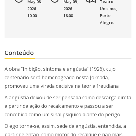
May 08,
May 09,
Teatro
2026
2026
Unisinos,
10:00
18:00
Porto
Alegre.
Conteúdo
A obra “Inibição, sintoma e angústia” (1926), cujo
centenário será homenageado nesta Jornada,
promoveu uma virada decisiva na teoria freudiana.
A angústia deixou de ser pensada como descarga direta
a partir da ação do recalcamento e passou a ser
concebida como um sinal psíquico diante do perigo.
O ego torna-se, assim, sede da angústia, entendida, a
partir de então, como motor do recalque e não mais